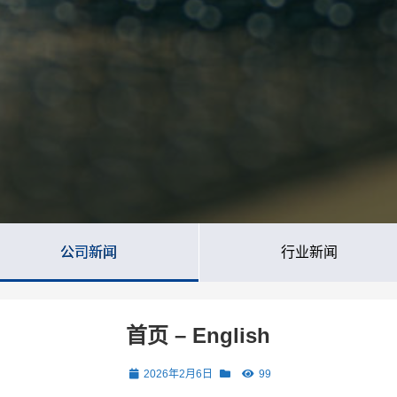
公司新闻
行业新闻
首页 – English
2026年2月6日
99