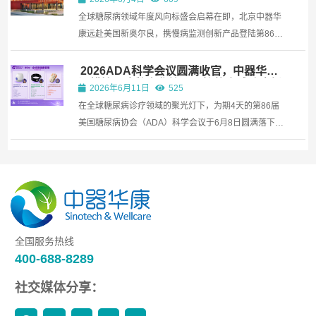
良
全球糖尿病领域年度风向标盛会启幕在即，北京中器华
康远赴美国新奥尔良，携慢病监测创新产品登陆第86届
ADA科学会议，接轨全球前沿诊疗技术，共探糖尿病数
字化管理新未来。 01 盛会前瞻｜全球糖尿病领域巅峰
2026ADA科学会议圆满收官，中器华康
深耕糖尿病数字化管理，接轨全球诊疗新
盛会落地新奥尔良 2026年6月5日-6月8日，第86届美
2026年6月11日
525
趋势
国糖...
在全球糖尿病诊疗领域的聚光灯下，为期4天的第86届
美国糖尿病协会（ADA）科学会议于6月8日圆满落下帷
幕。作为全球规模最大、最具影响力的糖尿病学术盛
会，本届ADA再次汇聚了世界顶尖的医学专家与前沿科
技。 在这场象征全球糖尿病管理风向标的国际舞台上，
中器华...
全国服务热线
400-688-8289
社交媒体分享：