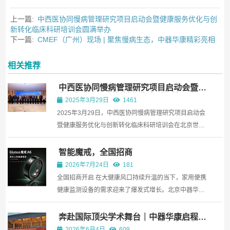
上一篇:
中西医协同慢病管理研究项目启动会暨健康服务优化与创
新转化临床科研培训会圆满举办
下一篇:
CMEF（广州）现场 | 聚焦慢病生态，中器华康精彩亮相
相关推荐
中西医协同慢病管理研究项目启动会暨健
康服务优化与创新转化临床科研培训会圆
2025年3月29日
1461
满举办
2025年3月29日，中西医协同慢病管理研究项目启动会
暨健康服务优化与创新转化临床科研培训会在北京世纪
金源大饭店成功举办。本次研讨会由中国中医药发展中
心（国家中医药管理局人才交流中心）主办，北京中器
智能魔戒，全国招商
华康科技发展有限公司承办，旨在提升临床科研和优化
2026年7月24日
181
健康服务...
全国招商开启 在大健康风口持续升温的当下，家用便携
健康监测设备的需求迎来了爆发式增长。北京中器华康
科技发展有限公司携核心产品无创指部多参数监测仪
(魔戒)正式启动全国招商。适配私域、电商、线下零售
奔赴国际顶尖学术舞台｜中器华康启程
2026 美国 ADA 科学年会，亮相新奥尔
全渠道，门槛灵活且扶持力度拉满，诚邀各界合伙...
2026年6月4日
609