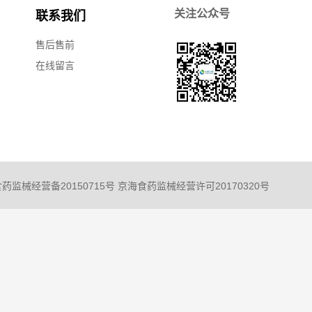
关注公众号
联系我们
售后售前
在线留言
 京海食药监械经营备20150715号 京海食药监械经营许可20170320号