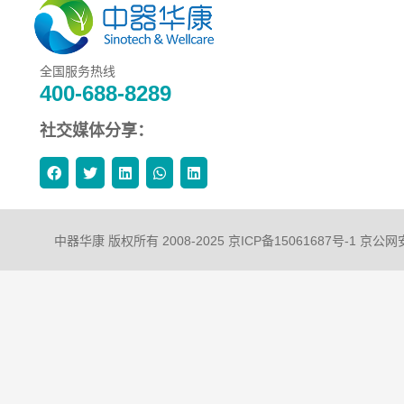
全国服务热线
400-688-8289
社交媒体分享：
中器华康 版权所有 2008-2025 京ICP备15061687号-1 京