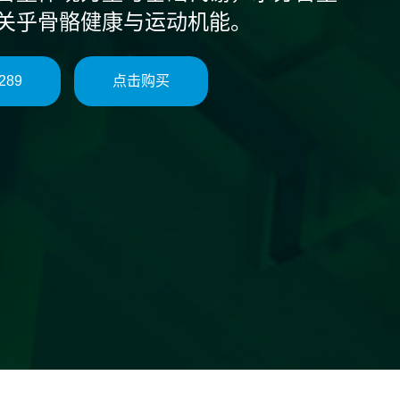
关乎骨骼健康与运动机能。
289
点击购买