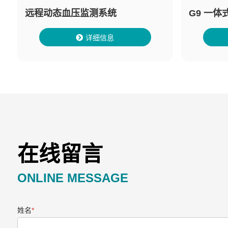
远程动态血压监测系统
G9 一
详细信息
在线留言
ONLINE MESSAGE
姓名
*