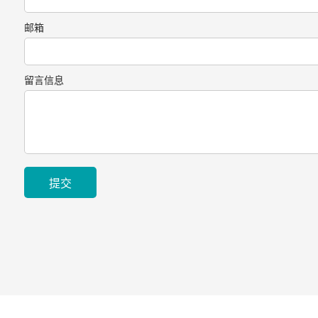
邮箱
留言信息